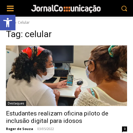
Abrir a barra de ferramentas
Tags
Celular
Tag:
celular
Destaques
Estudantes realizam oficina piloto de
inclusão digital para idosos
Roger de Souza
-
03/05/2022
0