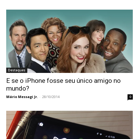
Destaques
E se o iPhone fosse seu único amigo no
mundo?
Mário Messagi Jr.
-
28/10/2014
0