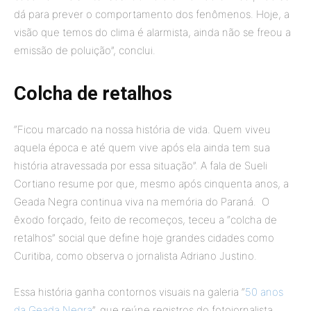
dá para prever o comportamento dos fenômenos. Hoje, a
visão que temos do clima é alarmista, ainda não se freou a
emissão de poluição”, conclui.
Colcha de retalhos
“Ficou marcado na nossa história de vida. Quem viveu
aquela época e até quem vive após ela ainda tem sua
história atravessada por essa situação”. A fala de Sueli
Cortiano resume por que, mesmo após cinquenta anos, a
Geada Negra continua viva na memória do Paraná. O
êxodo forçado, feito de recomeços, teceu a “colcha de
retalhos” social que define hoje grandes cidades como
Curitiba, como observa o jornalista Adriano Justino.
Essa história ganha contornos visuais na galeria “
50 anos
da Geada Negra
”, que reúne registros do fotojornalista