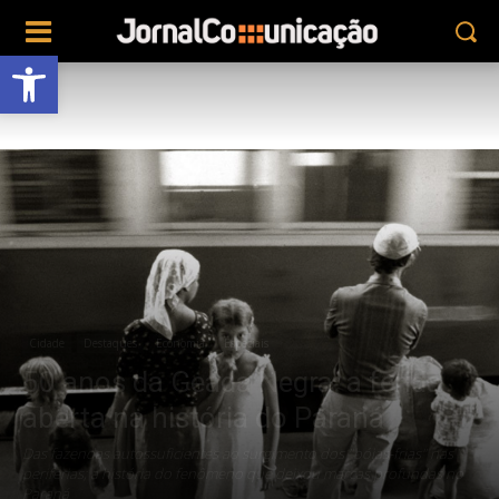
Abrir a barra de ferramentas
Cidade
Destaques
Economia
Especiais
50 anos da Geada Negra: a ferida
aberta na história do Paraná
Das fazendas autossuficientes ao surgimento dos "bóias-frias" nas
periferias; a história do fenômeno que deixou marcas profundas no
Paraná