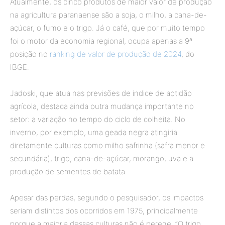
Atualmente, os cinco produtos de maior valor de produção
na agricultura paranaense são a soja, o milho, a cana-de-
açúcar, o fumo e o trigo. Já o café, que por muito tempo
foi o motor da economia regional, ocupa apenas a 9ª
posição no
ranking de valor de produção de 2024
, do
IBGE.
Jadoski, que atua nas previsões de índice de aptidão
agrícola, destaca ainda outra mudança importante no
setor: a variação no tempo do ciclo de colheita. No
inverno, por exemplo, uma geada negra atingiria
diretamente culturas como milho safrinha (safra menor e
secundária), trigo, cana-de-açúcar, morango, uva e a
produção de sementes de batata.
Apesar das perdas, segundo o pesquisador, os impactos
seriam distintos dos ocorridos em 1975, principalmente
porque a maioria dessas culturas não é perene. “O trigo