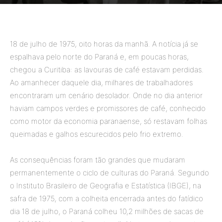
By
Alana Morzelli Siqueira
-
05/10/2025
79
18 de julho de 1975, oito horas da manhã. A notícia já se
espalhava pelo norte do Paraná e, em poucas horas,
chegou a Curitiba: as lavouras de café estavam perdidas.
Ao amanhecer daquele dia, milhares de trabalhadores
encontraram um cenário desolador. Onde no dia anterior
haviam campos verdes e promissores de café, conhecido
como motor da economia paranaense, só restavam folhas
queimadas e galhos escurecidos pelo frio extremo.
As consequências foram tão grandes que mudaram
permanentemente o ciclo de culturas do Paraná. Segundo
o Instituto Brasileiro de Geografia e Estatística (IBGE), na
safra de 1975, com a colheita encerrada antes do fatídico
dia 18 de julho, o Paraná colheu 10,2 milhões de sacas de