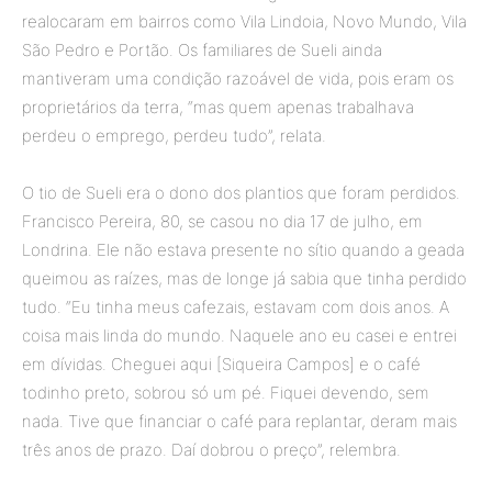
realocaram em bairros como Vila Lindoia, Novo Mundo, Vila
São Pedro e Portão. Os familiares de Sueli ainda
mantiveram uma condição razoável de vida, pois eram os
proprietários da terra, “mas quem apenas trabalhava
perdeu o emprego, perdeu tudo”, relata.
O tio de Sueli era o dono dos plantios que foram perdidos.
Francisco Pereira, 80, se casou no dia 17 de julho, em
Londrina. Ele não estava presente no sítio quando a geada
queimou as raízes, mas de longe já sabia que tinha perdido
tudo. “Eu tinha meus cafezais, estavam com dois anos. A
coisa mais linda do mundo. Naquele ano eu casei e entrei
em dívidas. Cheguei aqui [Siqueira Campos] e o café
todinho preto, sobrou só um pé. Fiquei devendo, sem
nada. Tive que financiar o café para replantar, deram mais
três anos de prazo. Daí dobrou o preço”, relembra.