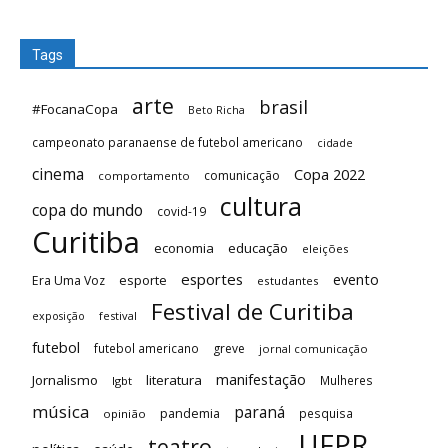
Tags
arte
brasil
#FocanaCopa
Beto Richa
campeonato paranaense de futebol americano
cidade
cinema
Copa 2022
comunicação
comportamento
cultura
copa do mundo
covid-19
Curitiba
economia
educação
eleições
esportes
evento
esporte
Era Uma Voz
estudantes
Festival de Curitiba
festival
exposição
futebol
futebol americano
greve
jornal comunicação
manifestação
Jornalismo
literatura
Mulheres
lgbt
música
paraná
pandemia
pesquisa
opinião
UFPR
teatro