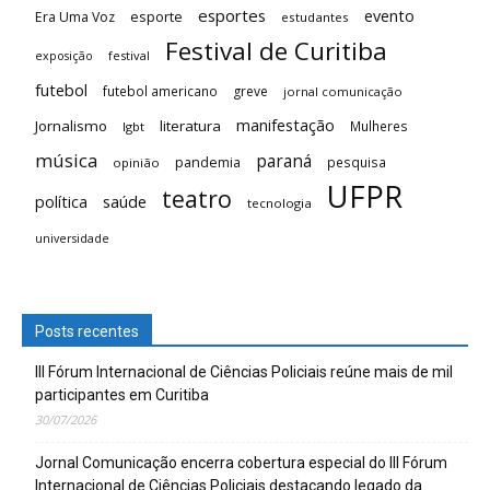
esportes
evento
esporte
Era Uma Voz
estudantes
Festival de Curitiba
festival
exposição
futebol
futebol americano
greve
jornal comunicação
manifestação
Jornalismo
literatura
Mulheres
lgbt
música
paraná
pandemia
pesquisa
opinião
UFPR
teatro
saúde
política
tecnologia
universidade
Posts recentes
III Fórum Internacional de Ciências Policiais reúne mais de mil
participantes em Curitiba
30/07/2026
Jornal Comunicação encerra cobertura especial do III Fórum
Internacional de Ciências Policiais destacando legado da