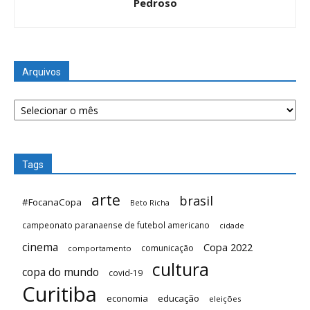
Pedroso
Arquivos
Arquivos
Tags
arte
brasil
#FocanaCopa
Beto Richa
campeonato paranaense de futebol americano
cidade
cinema
Copa 2022
comunicação
comportamento
cultura
copa do mundo
covid-19
Curitiba
economia
educação
eleições