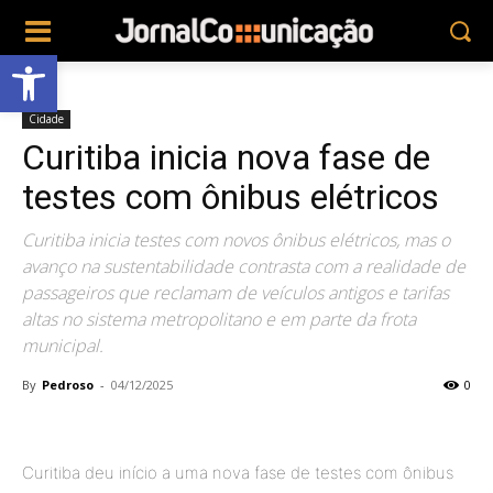
Abrir a barra de ferramentas
Cidade
Curitiba inicia nova fase de
testes com ônibus elétricos
Curitiba inicia testes com novos ônibus elétricos, mas o
avanço na sustentabilidade contrasta com a realidade de
passageiros que reclamam de veículos antigos e tarifas
altas no sistema metropolitano e em parte da frota
municipal.
By
Pedroso
-
04/12/2025
0
Curitiba deu início a uma nova fase de testes com ônibus