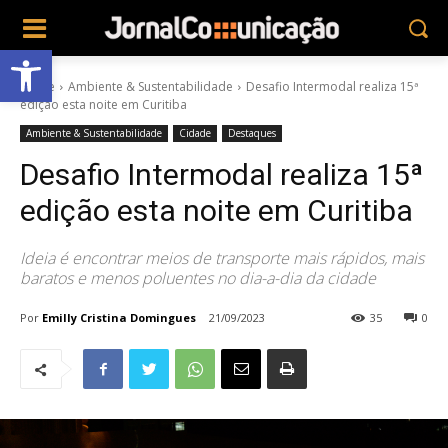
Abrir a barra de ferramentas
Home
Ambiente & Sustentabilidade
Desafio Intermodal realiza 15ª
edição esta noite em Curitiba
Ambiente & Sustentabilidade
Cidade
Destaques
Desafio Intermodal realiza 15ª
edição esta noite em Curitiba
Ideia é encontrar meios de transporte mais rápidos, mais
baratos e menos poluentes no dia-a-dia da cidade
Por
Emilly Cristina Domingues
21/09/2023
35
0