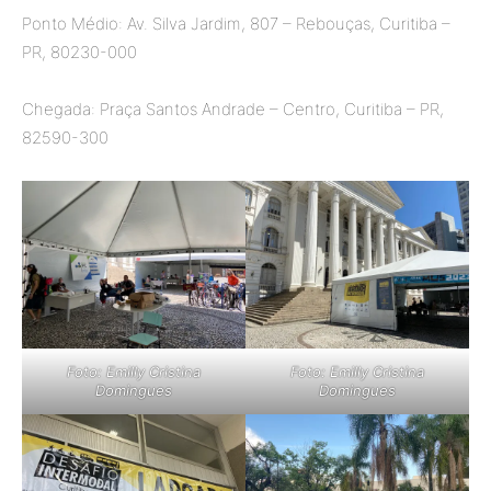
Ponto Médio: Av. Silva Jardim, 807 – Rebouças, Curitiba –
PR, 80230-000
Chegada: Praça Santos Andrade – Centro, Curitiba – PR,
82590-300
Foto:
Emilly Cristina
Foto: Emilly Cristina
Domingues
Domingues