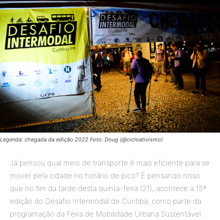
Legenda: chegada da edição 2022 Foto: Doug (@cicloativismo)
Já pensou qual meio de transporte é mais eficiente para se
mover pela cidade no horário de pico? É pensando nisso
que no fim da tarde desta quinta-feira (21), acontece a 15ª
edição do Desafio Intermodal de Curitiba, como parte da
programação da Feira de Mobilidade Urbana Sustentável.