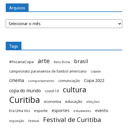
Arquivos
Arquivos
Tags
arte
brasil
#FocanaCopa
Beto Richa
campeonato paranaense de futebol americano
cidade
cinema
Copa 2022
comunicação
comportamento
cultura
copa do mundo
covid-19
Curitiba
economia
educação
eleições
esportes
evento
esporte
Era Uma Voz
estudantes
Festival de Curitiba
festival
exposição