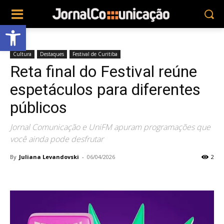
Abrir a barra de ferramentas
Cultura
Destaques
Festival de Curitiba
Reta final do Festival reúne
espetáculos para diferentes
públicos
Jornal Comunicação e UniFM apuram programações que
você ainda pode desfrutar
By
Juliana Levandovski
-
06/04/2026
2