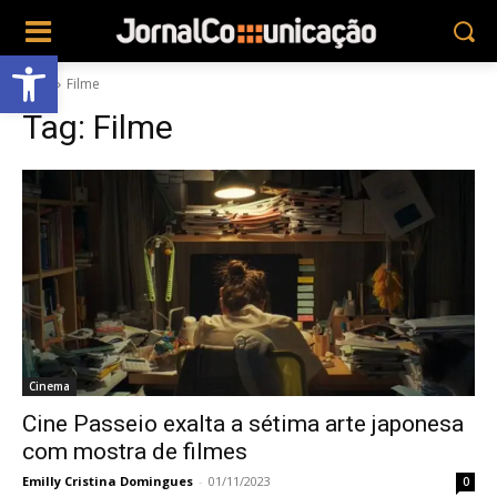
Abrir a barra de ferramentas
Tags
Filme
Tag:
Filme
Cinema
Cine Passeio exalta a sétima arte japonesa
com mostra de filmes
Emilly Cristina Domingues
-
01/11/2023
0