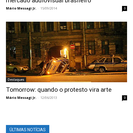
mercado audiovisual brasileiro
Mário Messagi Jr.
-
15/09/2014
0
Destaques
Tomorrow: quando o protesto vira arte
Mário Messagi Jr.
-
12/06/2013
0
ÚLTIMAS NOTÍCIAS