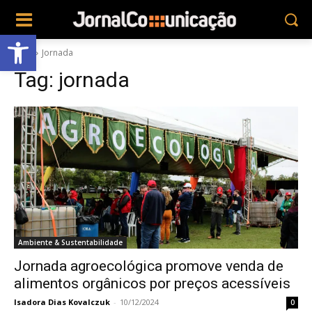
Abrir a barra de ferramentas
Tags
Jornada
Tag:
jornada
Ambiente & Sustentabilidade
Jornada agroecológica promove venda de
alimentos orgânicos por preços acessíveis
Isadora Dias Kovalczuk
-
10/12/2024
0