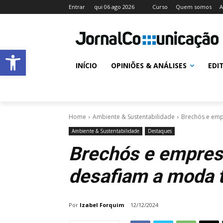
Entrar
qui 06 ago 2026
Curso
Quem somos
A
Abrir a barra de ferramentas
INÍCIO
OPINIÕES & ANÁLISES
EDI
Home
Ambiente & Sustentabilidade
Brechós e emp
Ambiente & Sustentabilidade
Destaques
Brechós e empres
desafiam a moda t
Por
Izabel Forquim
12/12/2024