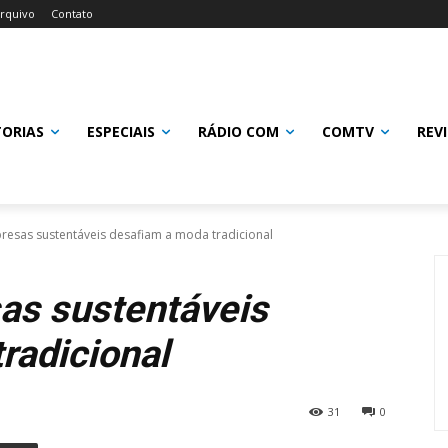
rquivo
Contato
TORIAS
ESPECIAIS
RÁDIO COM
COMTV
REV
resas sustentáveis desafiam a moda tradicional
as sustentáveis
radicional
31
0