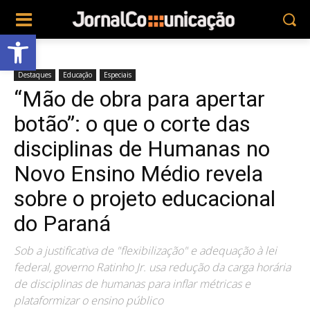
Abrir a barra de ferramentas
Destaques
Educação
Especiais
“Mão de obra para apertar
botão”: o que o corte das
disciplinas de Humanas no
Novo Ensino Médio revela
sobre o projeto educacional
do Paraná
Sob a justificativa de "flexibilização" e adequação à lei
federal, governo Ratinho Jr. usa redução da carga horária
de disciplinas de humanas para inflar métricas e
plataformizar o ensino público