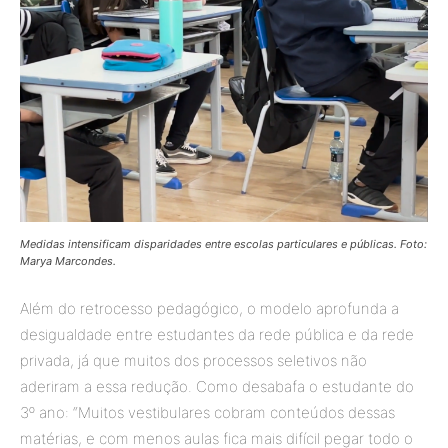
Medidas intensificam disparidades entre escolas particulares e públicas. Foto:
Marya Marcondes.
Além do retrocesso pedagógico, o modelo aprofunda a
desigualdade entre estudantes da rede pública e da rede
privada, já que muitos dos processos seletivos não
aderiram a essa redução. Como desabafa o estudante do
3º ano: “Muitos vestibulares cobram conteúdos dessas
matérias, e com menos aulas fica mais difícil pegar todo o