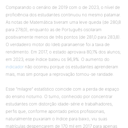
Comparando o cenário de 2019 com o de 2023, o nível de
proficiência dos estudantes continuou no mesmo patamar.
As notas de Matemática tiveram uma leve queda (de 280,8
para 278,0), enquanto as de Português oscilaram
positivamente menos de três pontos (de 281,0 para 283,8).
O verdadeiro motor do Ideb paranaense foi a taxa de
rendimento. Em 2017, o estado aprovava 80,1% dos alunos;
em 2023, esse índice bateu os 96,9%. O aumento do
indicador
não ocorreu porque os estudantes aprenderam
mais, mas sim porque a reprovação tornou-se raridade.
Esse “milagre” estatístico coincide com a perda de espaço
do ensino noturno. O turno, conhecido por concentrar
estudantes com distorção idade-série e trabalhadores,
perfis que, conforme apontado pelos profissionais,
naturalmente puxariam o índice para baixo, viu suas
matrículas despencarem de 170 mil em 2017 para apenas