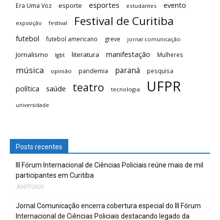
esportes
evento
esporte
Era Uma Voz
estudantes
Festival de Curitiba
festival
exposição
futebol
futebol americano
greve
jornal comunicação
manifestação
Jornalismo
literatura
Mulheres
lgbt
música
paraná
pandemia
pesquisa
opinião
UFPR
teatro
saúde
política
tecnologia
universidade
Posts recentes
III Fórum Internacional de Ciências Policiais reúne mais de mil
participantes em Curitiba
30/07/2026
Jornal Comunicação encerra cobertura especial do III Fórum
Internacional de Ciências Policiais destacando legado da