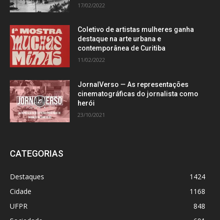
17/02/2022
Coletivo de artistas mulheres ganha
destaque na arte urbana e
contemporânea de Curitiba
11/02/2022
JornalVerso — As representações
cinematográficas do jornalista como
herói
23/10/2021
CATEGORIAS
Destaques
1424
Cidade
1168
UFPR
848