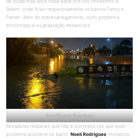
de locais mais altos fosse parar nos rios Pinheirinho e
Belém, onde ficam respectivamente os bairros Fanny e
Parolin. Além do sobrecarregamento, outro problema
encontrado é a canalização desses rios.
Foto/Giovana Bonadiman
Moradores relataram que não é a primeira vez que esse
problema acontece no bairro.
Noeli Rodrigues
, moradora