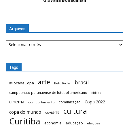
Arquivos
Arquivos
Tags
arte
brasil
#FocanaCopa
Beto Richa
campeonato paranaense de futebol americano
cidade
cinema
Copa 2022
comunicação
comportamento
cultura
copa do mundo
covid-19
Curitiba
economia
educação
eleições