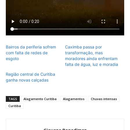
Bairros da periferia sofrem
Caximba passa por
com falta de redes de
transformação, mas
esgoto
moradores ainda enfrentam
falta de água, luz e moradia
Região central de Curitiba
ganha novas calçadas
TAGS
Alagamento Curitiba
Alagamentos
Chuvas intensas
Curitiba
Giovana Bonadiman