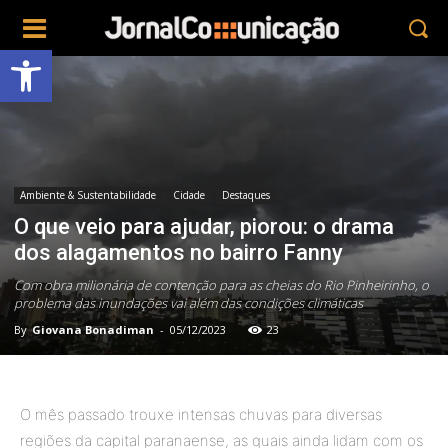
Abrir a barra de ferramentas
Ambiente & Sustentabilidade
Cidade
Destaques
O que veio para ajudar, piorou: o drama
dos alagamentos no bairro Fanny
Com obra milionária de contenção para as cheias do Rio Pinheirinho, o
problema das inundações vai além das condições climáticas
By
Giovana Bonadiman
-
05/12/2023
23
O mês passado trouxe intensas chuvas para diversas
regiões da capital paranaense, as quais ainda lidam com os