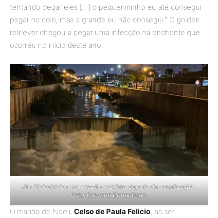
tentando pegar eles […] o pequenininho eu até consegui
pegar no colo, mas o grande eu não consegui.” O golden
retriever chegou a pegar uma infecção na enchente que
ocorreu no início deste ano.
Rio Pinheirinho com vazão máxima depois da canalização.
Foto/Giovana Bonadiman.
O marido de Noeli,
Celso de Paula Felicio
, ao ser