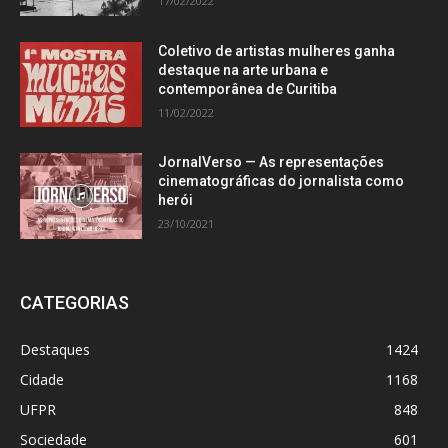
17/02/2022
Coletivo de artistas mulheres ganha
destaque na arte urbana e
contemporânea de Curitiba
11/02/2022
JornalVerso — As representações
cinematográficas do jornalista como
herói
23/10/2021
CATEGORIAS
Destaques
1424
Cidade
1168
UFPR
848
Sociedade
601