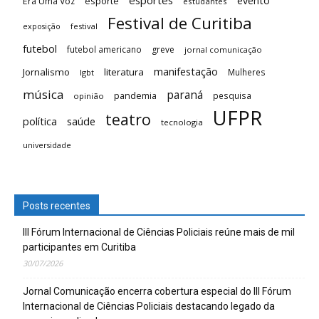
evento
esporte
Era Uma Voz
estudantes
Festival de Curitiba
festival
exposição
futebol
futebol americano
greve
jornal comunicação
manifestação
Jornalismo
literatura
Mulheres
lgbt
música
paraná
pandemia
pesquisa
opinião
UFPR
teatro
saúde
política
tecnologia
universidade
Posts recentes
III Fórum Internacional de Ciências Policiais reúne mais de mil
participantes em Curitiba
30/07/2026
Jornal Comunicação encerra cobertura especial do III Fórum
Internacional de Ciências Policiais destacando legado da