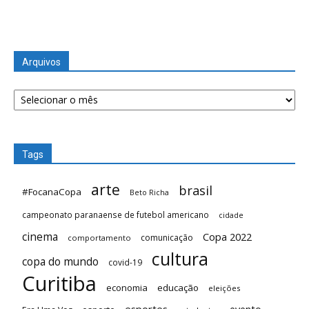
Arquivos
Arquivos
Tags
arte
brasil
#FocanaCopa
Beto Richa
campeonato paranaense de futebol americano
cidade
cinema
Copa 2022
comunicação
comportamento
cultura
copa do mundo
covid-19
Curitiba
economia
educação
eleições
esportes