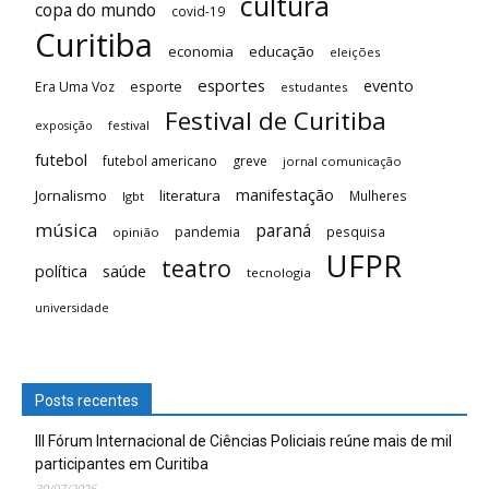
cultura
copa do mundo
covid-19
Curitiba
economia
educação
eleições
esportes
evento
esporte
Era Uma Voz
estudantes
Festival de Curitiba
festival
exposição
futebol
futebol americano
greve
jornal comunicação
manifestação
Jornalismo
literatura
Mulheres
lgbt
música
paraná
pandemia
pesquisa
opinião
UFPR
teatro
saúde
política
tecnologia
universidade
Posts recentes
III Fórum Internacional de Ciências Policiais reúne mais de mil
participantes em Curitiba
30/07/2026