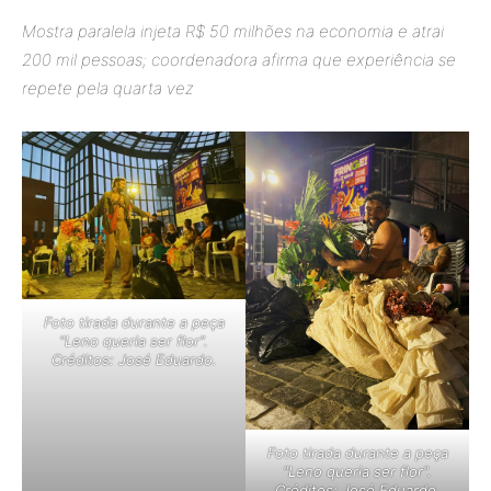
Mostra paralela injeta R$ 50 milhões na economia e atrai
200 mil pessoas; coordenadora afirma que experiência se
repete pela quarta vez
Foto tirada durante a peça
“Leno queria ser flor”.
Créditos: José Eduardo.
Foto tirada durante a peça
“Leno queria ser flor”.
Créditos: José Eduardo.