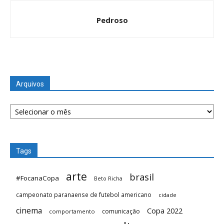
Pedroso
Arquivos
Arquivos
Tags
arte
brasil
#FocanaCopa
Beto Richa
campeonato paranaense de futebol americano
cidade
cinema
Copa 2022
comunicação
comportamento