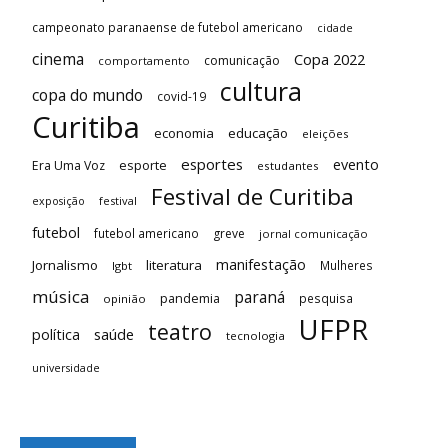
campeonato paranaense de futebol americano
cidade
cinema
Copa 2022
comunicação
comportamento
cultura
copa do mundo
covid-19
Curitiba
economia
educação
eleições
esportes
evento
esporte
Era Uma Voz
estudantes
Festival de Curitiba
festival
exposição
futebol
futebol americano
greve
jornal comunicação
manifestação
Jornalismo
literatura
Mulheres
lgbt
música
paraná
pandemia
pesquisa
opinião
UFPR
teatro
saúde
política
tecnologia
universidade