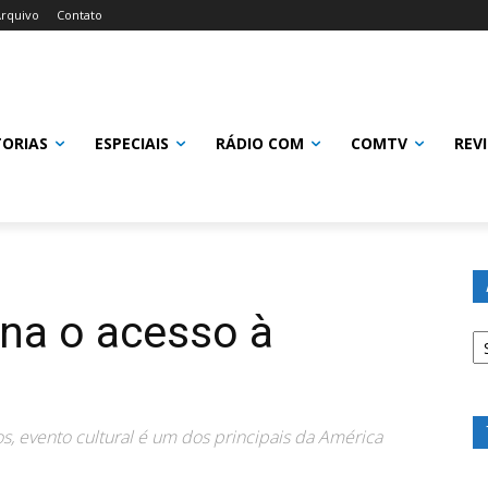
rquivo
Contato
TORIAS
ESPECIAIS
RÁDIO COM
COMTV
REV
ona o acesso à
Ar
os, evento cultural é um dos principais da América