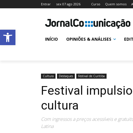
Entrar
sex 07 ago 2026
Curso
Quem somos
A
Abrir a barra de ferramentas
INÍCIO
OPINIÕES & ANÁLISES
EDI
Cultura
Destaques
Festival de Curitiba
Festival impulsi
cultura
Com ingressos a preços acessíveis e gratuit
Latina