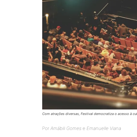
Com atrações diversas, Festival democratiza o acesso à cul
Por
Amábili Gomes
e
Emanuelle Viana