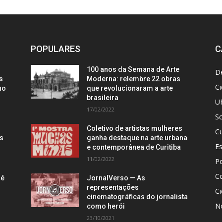
POPULARES
C
100 anos da Semana de Arte
D
s
Moderna: relembre 22 obras
C
no
que revolucionaram a arte
brasileira
U
17/02/2022
S
Coletivo de artistas mulheres
Cu
is
ganha destaque na arte urbana
E
e contemporânea de Curitiba
11/02/2022
Po
C
 é
JornalVerso — As
representações
Ci
cinematográficas do jornalista
N
como herói
23/10/2021