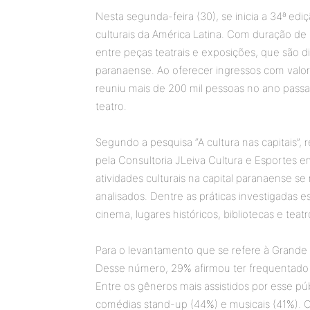
Nesta segunda-feira (30), se inicia a 34ª edi
culturais da América Latina. Com duração de 
entre peças teatrais e exposições, que são dis
paranaense. Ao oferecer ingressos com valor
reuniu mais de 200 mil pessoas no ano pass
teatro.
Segundo a pesquisa “A cultura nas capitais”,
pela Consultoria JLeiva Cultura e Esportes e
atividades culturais na capital paranaense s
analisados. Dentre as práticas investigadas est
cinema, lugares históricos, bibliotecas e teatr
Para o levantamento que se refere à Grande 
Desse número, 29% afirmou ter frequentado o
Entre os gêneros mais assistidos por esse públ
comédias stand-up (44%) e musicais (41%). O e