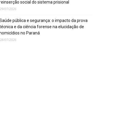
reinserção social do sistema prisional
29/07/2026
Saúde pública e segurança: o impacto da prova
técnica e da ciência forense na elucidação de
homicídios no Paraná
28/07/2026