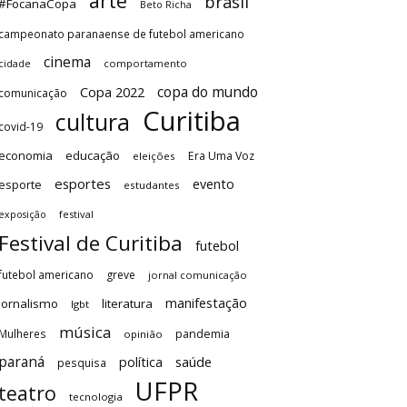
arte
brasil
#FocanaCopa
Beto Richa
campeonato paranaense de futebol americano
cinema
comportamento
cidade
copa do mundo
Copa 2022
comunicação
Curitiba
cultura
covid-19
economia
educação
Era Uma Voz
eleições
esportes
evento
esporte
estudantes
festival
exposição
Festival de Curitiba
futebol
futebol americano
greve
jornal comunicação
manifestação
Jornalismo
literatura
lgbt
música
Mulheres
pandemia
opinião
paraná
saúde
política
pesquisa
UFPR
teatro
tecnologia