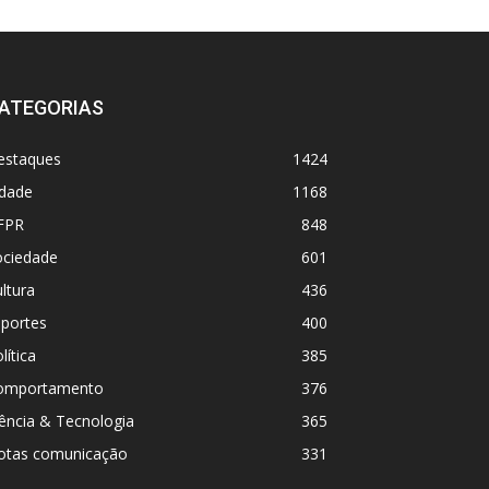
ATEGORIAS
estaques
1424
idade
1168
FPR
848
ociedade
601
ltura
436
sportes
400
lítica
385
omportamento
376
ência & Tecnologia
365
otas comunicação
331