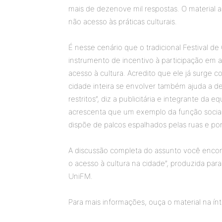
mais de dezenove mil respostas. O material an
não acesso às práticas culturais.
É nesse cenário que o tradicional Festival d
instrumento de incentivo à participação em at
acesso à cultura. Acredito que ele já surge c
cidade inteira se envolver também ajuda a des
restritos”, diz a publicitária e integrante da e
acrescenta que um exemplo da função socia
dispõe de palcos espalhados pelas ruas e pon
A discussão completa do assunto você encont
o acesso à cultura na cidade”, produzida pa
UniFM.
Para mais informações, ouça o material na ínt