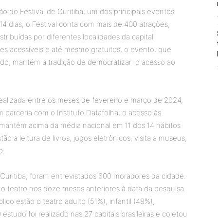
ção do Festival de Curitiba, um dos principais eventos
14 dias, o Festival conta com mais de 400 atrações,
tribuídas por diferentes localidades da capital
es acessíveis e até mesmo gratuitos, o evento, que
ado, mantém a tradição de democratizar o acesso ao
 realizada entre os meses de fevereiro e março de 2024,
m parceria com o Instituto Datafolha, o acesso às
e mantém acima da média nacional em 11 dos 14 hábitos
ão a leitura de livros, jogos eletrônicos, visita a museus,
o.
Curitiba, foram entrevistados 600 moradores da cidade.
 teatro nos doze meses anteriores à data da pesquisa.
ico estão o teatro adulto (51%), infantil (48%),
studo foi realizado nas 27 capitais brasileiras e coletou