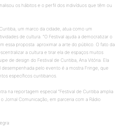
alisou os hábitos e o perfil dos indivíduos que têm ou
e Curitiba, um marco da cidade, atua como um
ividades de cultura. “O Festival ajuda a democratizar o
om essa proposta: aproximar a arte do público. O fato da
centralizar a cultura e tirar ela de espaços muitos
quipe de design do Festival de Curitiba, Ana Vitória. Ela
l desempenhada pelo evento é a mostra Fringe, que
tos específicos curitibanos.
ra na reportagem especial “Festival de Curitiba amplia
ra o Jornal Comunicação, em parceria com a Rádio
egra: