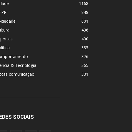
idade
1168
FPR
848
ociedade
601
ltura
436
sportes
400
lítica
385
omportamento
376
ência & Tecnologia
365
otas comunicação
331
EDES SOCIAIS