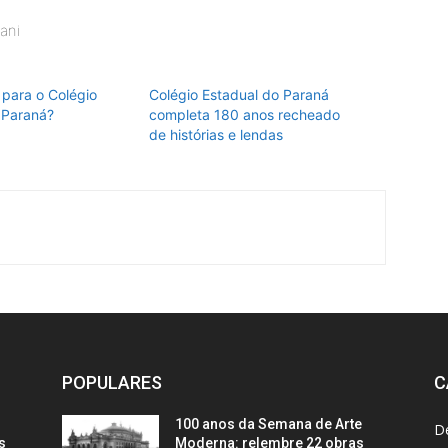
ani
para o Colégio
Colégio Estadual do Paraná
 Paraná?
completa 180 anos recheado
de histórias e lendas
POPULARES
C
100 anos da Semana de Arte
D
s
Moderna: relembre 22 obras