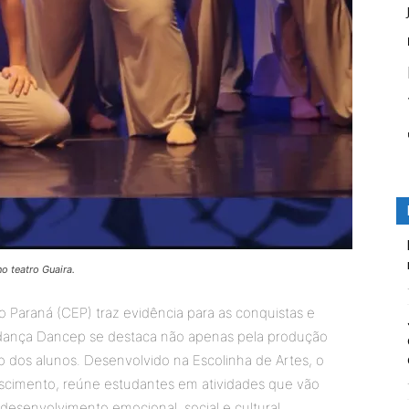
 teatro Guaira.
o Paraná (CEP) traz evidência para as conquistas e
e dança Dancep se destaca não apenas pela produção
ão dos alunos. Desenvolvido na Escolinha de Artes, o
scimento, reúne estudantes em atividades que vão
 desenvolvimento emocional, social e cultural.