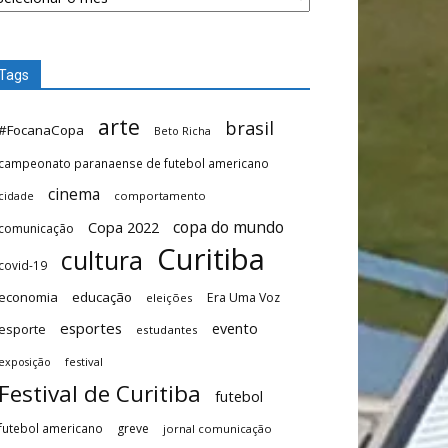
Tags
arte
brasil
#FocanaCopa
Beto Richa
campeonato paranaense de futebol americano
cinema
comportamento
cidade
copa do mundo
Copa 2022
comunicação
Curitiba
cultura
covid-19
economia
educação
Era Uma Voz
eleições
esportes
evento
esporte
estudantes
festival
exposição
Festival de Curitiba
futebol
futebol americano
greve
jornal comunicação