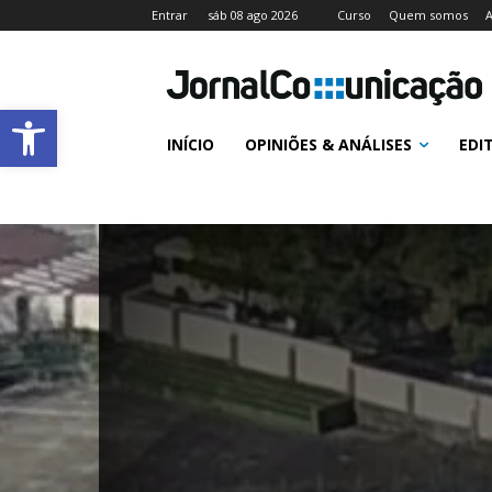
Entrar
sáb 08 ago 2026
Curso
Quem somos
A
Abrir a barra de ferramentas
INÍCIO
OPINIÕES & ANÁLISES
EDI