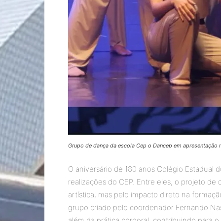
Grupo de dança da escola Cep o Dancep em apresentação no
O aniversário de 180 anos Colégio Estadual d
realizações do CEP. Entre eles, o projeto d
artística, mas pelo impacto direto na formaç
grupo criado pelo coordenador Fernando Na
além da prática corporal, contribuindo para o