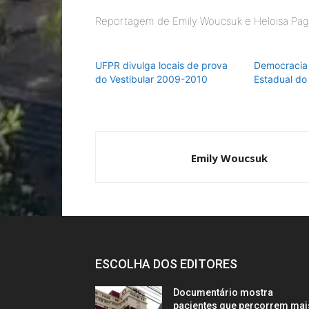
Reportagem de Emily Woucsuk e Heloisa Pag
UFPR divulga locais de prova
Democracia 
do Vestibular 2009-2010
Estadual do
Emily Woucsuk
ESCOLHA DOS EDITORES
Documentário mostra
pacientes que percorrem mai