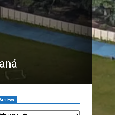
raná
Arquivos
quivos