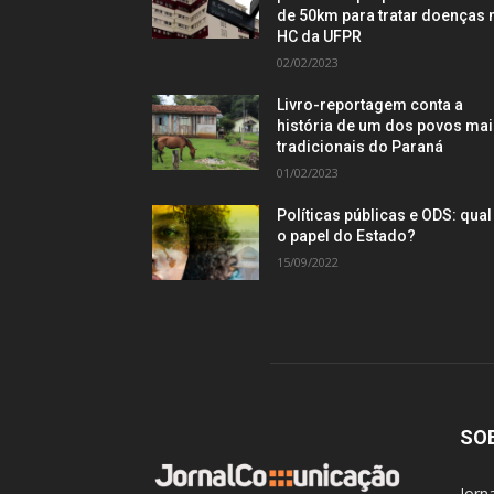
de 50km para tratar doenças 
HC da UFPR
02/02/2023
Livro-reportagem conta a
história de um dos povos ma
tradicionais do Paraná
01/02/2023
Políticas públicas e ODS: qual
o papel do Estado?
15/09/2022
SO
Jorn