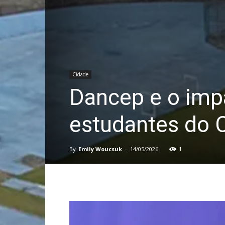
Cidade
Dancep e o imp
estudantes do C
By
Emily Woucsuk
-
14/05/2026
1