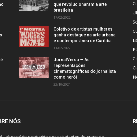
C
no
que revolucionaram a arte
brasileira
U
17/02/2022
S
Coletivo de artistas mulheres
Cu
is
ganha destaque na arte urbana
E
e contemporânea de Curitiba
11/02/2022
Po
C
 é
JornalVerso — As
representações
Ci
cinematográficas do jornalista
N
como herói
23/10/2021
BRE NÓS
R
al-Laboratório produzido por estudantes do curso de