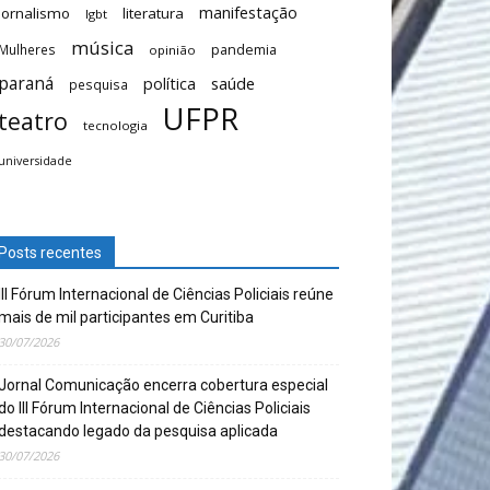
manifestação
Jornalismo
literatura
lgbt
música
Mulheres
pandemia
opinião
paraná
saúde
política
pesquisa
UFPR
teatro
tecnologia
universidade
Posts recentes
III Fórum Internacional de Ciências Policiais reúne
mais de mil participantes em Curitiba
30/07/2026
Jornal Comunicação encerra cobertura especial
do III Fórum Internacional de Ciências Policiais
destacando legado da pesquisa aplicada
30/07/2026