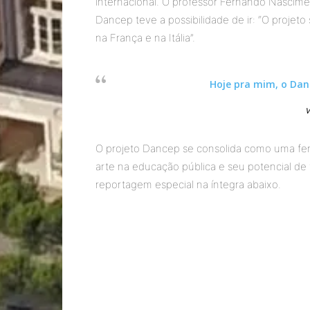
internacional. O professor Fernando Nascime
Dancep teve a possibilidade de ir: “O projet
na França e na Itália”.
Hoje pra mim, o Dan
V
O projeto Dancep se consolida como uma fer
arte na educação pública e seu potencial de 
reportagem especial na íntegra abaixo.