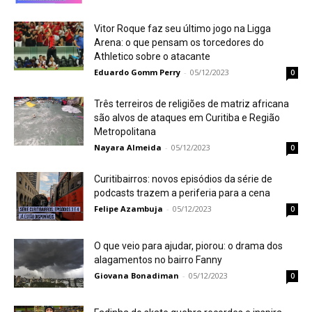
Vitor Roque faz seu último jogo na Ligga
Arena: o que pensam os torcedores do
Athletico sobre o atacante
Eduardo Gomm Perry
-
05/12/2023
0
Três terreiros de religiões de matriz africana
são alvos de ataques em Curitiba e Região
Metropolitana
Nayara Almeida
-
05/12/2023
0
Curitibairros: novos episódios da série de
podcasts trazem a periferia para a cena
Felipe Azambuja
-
05/12/2023
0
O que veio para ajudar, piorou: o drama dos
alagamentos no bairro Fanny
Giovana Bonadiman
-
05/12/2023
0