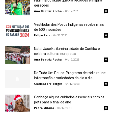
Fadinha do skate quebra recordes e inspira
gerações
Ana Beatriz Rocha
-
05/12/2023
0
Vestibular dos Povos Indígenas recebe mais
de 600 inscrições
Felipe Reis
-
04/12/2023
0
Natal Jaselka ilumina cidade de Curitiba e
celebra culturas europeias
Ana Beatriz Rocha
-
04/12/2023
0
De Tudo Um Pouco: Programa de rádio reúne
informação e variedades do dia a dia
Clarissa Freiberger
-
04/12/2023
0
Conheça alguns cuidados essenciais com os
pets para o final de ano
Pedro Milano
-
04/12/2023
0