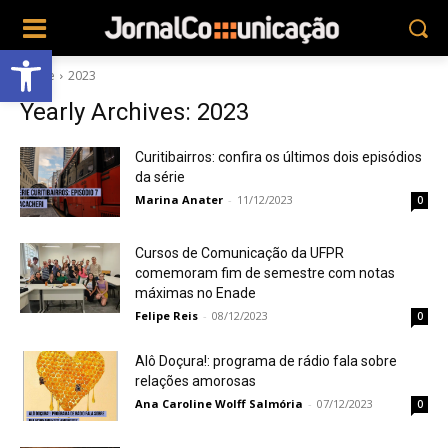
Abrir a barra de ferramentas
Home
2023
Yearly Archives: 2023
Curitibairros: confira os últimos dois episódios
da série
Marina Anater
-
11/12/2023
0
Cursos de Comunicação da UFPR
comemoram fim de semestre com notas
máximas no Enade
Felipe Reis
-
08/12/2023
0
Alô Doçura!: programa de rádio fala sobre
relações amorosas
Ana Caroline Wolff Salmória
-
07/12/2023
0