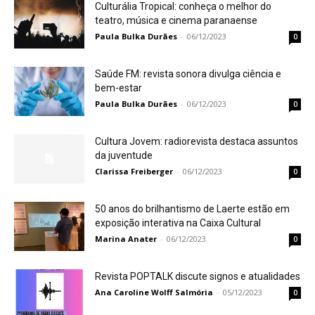
Culturália Tropical: conheça o melhor do
teatro, música e cinema paranaense
Paula Bulka Durães
-
06/12/2023
0
Saúde FM: revista sonora divulga ciência e
bem-estar
Paula Bulka Durães
-
06/12/2023
0
Cultura Jovem: radiorevista destaca assuntos
da juventude
Clarissa Freiberger
-
06/12/2023
0
50 anos do brilhantismo de Laerte estão em
exposição interativa na Caixa Cultural
Marina Anater
-
06/12/2023
0
Revista POPTALK discute signos e atualidades
Ana Caroline Wolff Salmória
-
05/12/2023
0