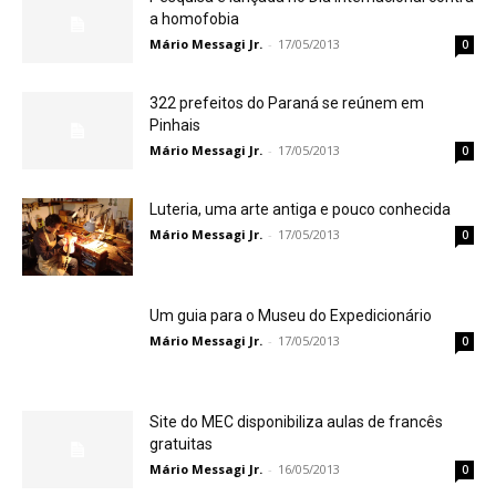
a homofobia
Mário Messagi Jr.
-
17/05/2013
0
322 prefeitos do Paraná se reúnem em
Pinhais
Mário Messagi Jr.
-
17/05/2013
0
Luteria, uma arte antiga e pouco conhecida
Mário Messagi Jr.
-
17/05/2013
0
Um guia para o Museu do Expedicionário
Mário Messagi Jr.
-
17/05/2013
0
Site do MEC disponibiliza aulas de francês
gratuitas
Mário Messagi Jr.
-
16/05/2013
0