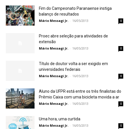
Fim do Campeonato Paranaense instiga
balanço de resultados
Mário Messagi Jr.
-
16/05/2013
0
Proec abre seleção para atividades de
extensão
Mário Messagi Jr.
-
16/05/2013
0
Título de doutor volta a ser exigido em
universidades federais
Mário Messagi Jr.
-
16/05/2013
0
Aluno da UFPR está entre os três finalistas do
Prêmio Caixa com uma bicicleta movida a ar
Mário Messagi Jr.
-
16/05/2013
0
Uma hora, uma curtida
Mário Messagi Jr.
-
16/05/2013
0