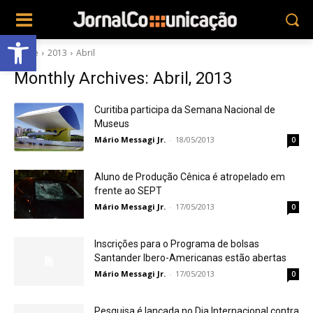
Abrir a barra de ferramentas
Home
2013
Abril
Monthly Archives: Abril, 2013
Curitiba participa da Semana Nacional de
Museus
Mário Messagi Jr.
-
18/05/2013
0
Aluno de Produção Cênica é atropelado em
frente ao SEPT
Mário Messagi Jr.
-
17/05/2013
0
Inscrições para o Programa de bolsas
Santander Ibero-Americanas estão abertas
Mário Messagi Jr.
-
17/05/2013
0
Pesquisa é lançada no Dia Internacional contra