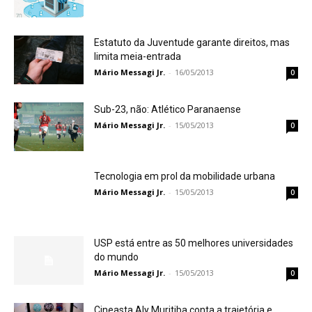
Estatuto da Juventude garante direitos, mas
limita meia-entrada
Mário Messagi Jr.
-
16/05/2013
0
Sub-23, não: Atlético Paranaense
Mário Messagi Jr.
-
15/05/2013
0
Tecnologia em prol da mobilidade urbana
Mário Messagi Jr.
-
15/05/2013
0
USP está entre as 50 melhores universidades
do mundo
Mário Messagi Jr.
-
15/05/2013
0
Cineasta Aly Muritiba conta a trajetória e