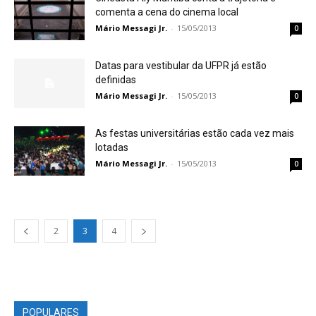
comenta a cena do cinema local
Mário Messagi Jr.
-
15/05/2013
0
Datas para vestibular da UFPR já estão
definidas
Mário Messagi Jr.
-
15/05/2013
0
As festas universitárias estão cada vez mais
lotadas
Mário Messagi Jr.
-
15/05/2013
0
2
3
4
POPULARES