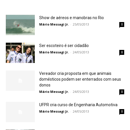
Show de aéreos e manobras no Rio
Mário Messagi Jr.
-
25/05/2013
0
Ser escoteiro é ser cidadão
Mário Messagi Jr.
-
24/05/2013
0
Vereador cria proposta em que animais
domésticos podem ser enterrados com seus
donos
Mário Messagi Jr.
-
24/05/2013
0
UFPR cria curso de Engenharia Automotiva
Mário Messagi Jr.
-
24/05/2013
0