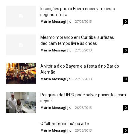
Inscrições para o Enem encerram nesta
segunda-feira
Mário Messagi Jr.
-
27/05/2013
0
Mesmo morando em Curitiba, surfistas
dedicam tempo livre às ondas
Mário Messagi Jr.
-
27/05/2013
0
A vitória é do Bayern e a festa é no Bar do
Alemão
Mário Messagi Jr.
-
27/05/2013
0
Pesquisa da UFPR pode salvar pacientes com
sepse
Mário Messagi Jr.
-
26/05/2013
0
O “olhar feminino” na arte
Mário Messagi Jr.
-
25/05/2013
0