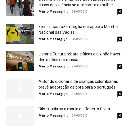
casos de violência sexual contra a mulher
Mário Messagi Jr.
-
28/05/2013
0
Feministas fazem vigília em apoio à Marcha
Nacional das Vadias
Mário Messagi Jr.
-
28/05/2013
0
Livraria Cultura rebate críticas e diz não haver
demissões em massa
Mário Messagi Jr.
-
27/05/2013
0
Autor do dicionário de crianças colombianas
prevê adaptação da obra para o português
Mário Messagi Jr.
-
27/05/2013
0
Dilma lastima a morte de Roberto Civita
Mário Messagi Jr.
-
27/05/2013
0