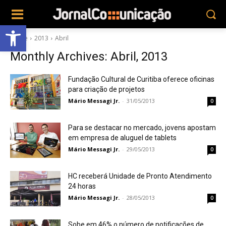
Abrir a barra de ferramentas
Home
2013
Abril
Monthly Archives: Abril, 2013
Fundação Cultural de Curitiba oferece oficinas
para criação de projetos
Mário Messagi Jr.
-
31/05/2013
0
Para se destacar no mercado, jovens apostam
em empresa de aluguel de tablets
Mário Messagi Jr.
-
29/05/2013
0
HC receberá Unidade de Pronto Atendimento
24 horas
Mário Messagi Jr.
-
28/05/2013
0
Sobe em 46% o número de notificações de