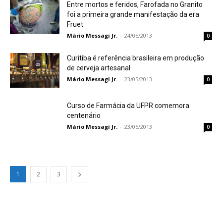
Entre mortos e feridos, Farofada no Granito
foi a primeira grande manifestação da era
Fruet
Mário Messagi Jr.
-
24/05/2013
0
Curitiba é referência brasileira em produção
de cerveja artesanal
Mário Messagi Jr.
-
23/05/2013
0
Curso de Farmácia da UFPR comemora
centenário
Mário Messagi Jr.
-
23/05/2013
0
1
2
3